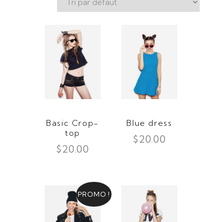
Basic Crop-
Blue dress
top
$
20.00
$
20.00
PROMO !