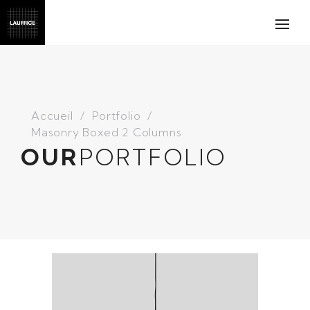
Accueil
Portfolio
Masonry Boxed 2 Columns
OUR
PORTFOLIO